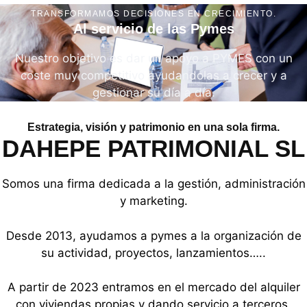
TRANSFORMAMOS DECISIONES EN CRECIMIENTO.
Al servicio de las Pymes
Nuestro objetivo es dar un apoyo a PYMES con un
coste muy competitivo ayudandolas a crecer y a
gestionar su día a día.
Estrategia, visión y patrimonio en una sola firma.
DAHEPE PATRIMONIAL SL
Somos una firma dedicada a la gestión, administración
y marketing.
Desde 2013, ayudamos a pymes a la organización de
su actividad, proyectos, lanzamientos…..
A partir de 2023 entramos en el mercado del alquiler
con viviendas propias y dando servicio a terceros.