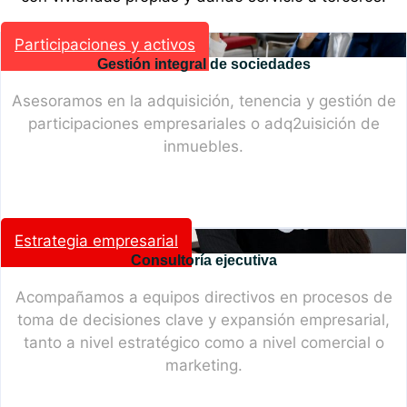
Participaciones y activos
Gestión integral de sociedades
Asesoramos en la adquisición, tenencia y gestión de
participaciones empresariales o adq2uisición de
inmuebles.
Estrategia empresarial
Consultoría ejecutiva
Acompañamos a equipos directivos en procesos de
toma de decisiones clave y expansión empresarial,
tanto a nivel estratégico como a nivel comercial o
marketing.